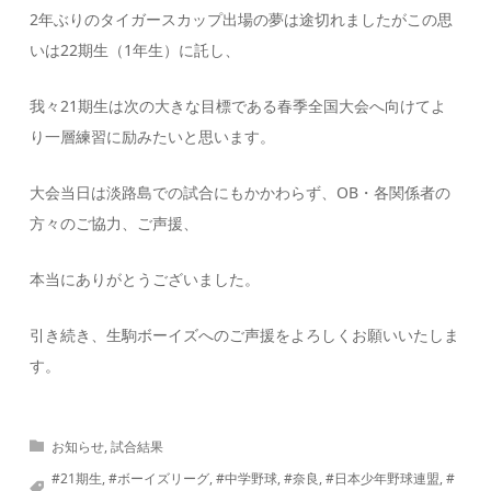
2年ぶりのタイガースカップ出場の夢は途切れましたがこの思
いは22期生（1年生）に託し、
我々21期生は次の大きな目標である春季全国大会へ向けてよ
り一層練習に励みたいと思います。
大会当日は淡路島での試合にもかかわらず、OB・各関係者の
方々のご協力、ご声援、
本当にありがとうございました。
引き続き、生駒ボーイズへのご声援をよろしくお願いいたしま
す。
お知らせ
,
試合結果
#21期生
,
#ボーイズリーグ
,
#中学野球
,
#奈良
,
#日本少年野球連盟
,
#