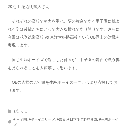
20期生 感応明輝人さん
それぞれの高校で努力を重ね、夢の舞台である甲子園に挑ま
れる姿は後輩たちにとって大きな憧れであり誇りです。さらに
今回は花咲徳栄高校 vs 東洋大姫路高校というOB同士の対戦も
実現します。
同じ生駒ボーイズで過ごした仲間が、甲子園の舞台で戦う姿
を見られることを大変嬉しく思います。
OBの皆様のご活躍を生駒ボーイズ一同、心より応援してお
ります。
お知らせ
# 甲子園
,
#ボーイズリーグ
,
#奈良
,
#日本少年野球連盟
,
#生駒ボーイ
ズ