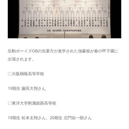
生駒ボーイズOBの先輩方が進学された強豪校が春の甲子園に
出場されます。
〇大阪桐蔭高等学校
19期生 藤田大翔さん
〇東洋大学附属姫路高等校
19期生 松本太翔さん、20期生 北門佑一朗さん