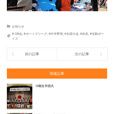
お知らせ
# OB会
,
#ボーイズリーグ
,
#中学野球
,
#全国大会
,
#奈良
,
#生駒ボー
イズ
前の記事
次の記事
関連記事
19期生卒団式