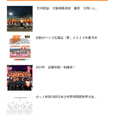
【OB凱旋：大阪桐蔭高校 藤田 大翔くん...
生駒ボーイズ広報誌『夢』２０２３年夏号外
2023年 必勝祈願！初練習！
ゼット杯第54回日本少年野球関西秋季大会...