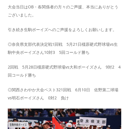
大会当日はOB・各関係者の方々のご声援、本当にありがとう
ございました。
引き続き生駒ボーイズへのご声援をよろしくお願いします。
◎奈良県支部代表決定戦
1回戦 5月21日橿原硬式野球場
vs生
駒中央ボーイズさん10対3 5回コールド勝ち
2回戦 5月28日橿原硬式野球場
vs大和ボーイズさん 9対2 4
回コールド勝ち
◎関西さわやか大会ベスト32
1回戦 6月10日 佐野第二球場
vs明石ボーイズさん 0対2 負け