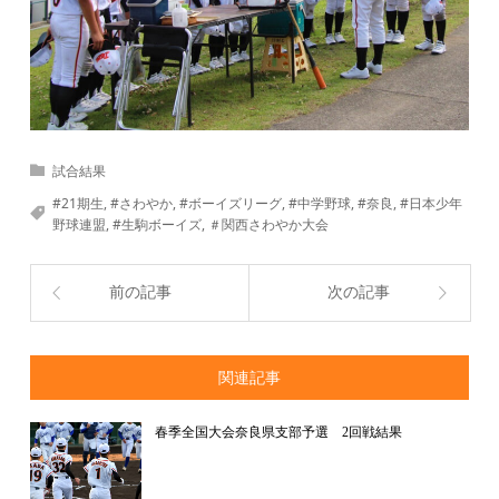
試合結果
#21期生
,
#さわやか
,
#ボーイズリーグ
,
#中学野球
,
#奈良
,
#日本少年
野球連盟
,
#生駒ボーイズ
,
＃関西さわやか大会
前の記事
次の記事
関連記事
春季全国大会奈良県支部予選 2回戦結果